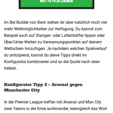
Im Bet Builder von Bwin stehen dir aber natürlich noch viel
mehr Wettmöglichkeiten zur Verfügung. Du kannst zum
Beispiel auch auf Stangen- oder Lattentreffer tippen oder
Über/Unter Wetten zu Verwarnungspunkten auf deinem
Wettschein hinzufügen. Je nachdem welchen Spielverlauf
du antizipierst, kannst du deine Tipps direkt im
Konfigurator kombinieren und so die Quote nach oben
treiben.
Konfigurator Tipp 2 – Arsenal gegen
Manchester City
In der Premier League treffen mit Arsenal und Man City
zwei Teams in der Krise aufeinander, wenngleich das Wort