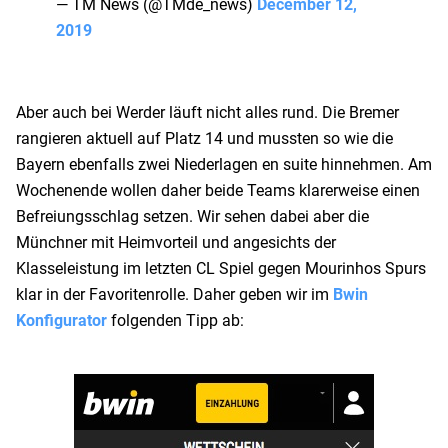
— TM News (@TMde_news)
December 12,
2019
Aber auch bei Werder läuft nicht alles rund. Die Bremer
rangieren aktuell auf Platz 14 und mussten so wie die
Bayern ebenfalls zwei Niederlagen en suite hinnehmen. Am
Wochenende wollen daher beide Teams klarerweise einen
Befreiungsschlag setzen. Wir sehen dabei aber die
Münchner mit Heimvorteil und angesichts der
Klasseleistung im letzten CL Spiel gegen Mourinhos Spurs
klar in der Favoritenrolle. Daher geben wir im
Bwin
Konfigurator
folgenden Tipp ab: