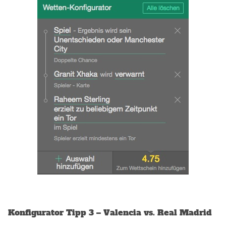
Konfigurator Tipp 3 – Valencia vs. Real Madrid