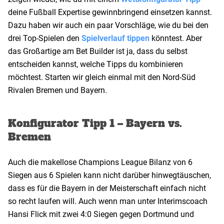
deine Fußball Expertise gewinnbringend einsetzen kannst.
Dazu haben wir auch ein paar Vorschläge, wie du bei den
drei Top-Spielen den
Spielverlauf tippen
könntest. Aber
das Großartige am Bet Builder ist ja, dass du selbst
entscheiden kannst, welche Tipps du kombinieren
möchtest. Starten wir gleich einmal mit den Nord-Süd
Rivalen Bremen und Bayern.
Konfigurator Tipp 1 – Bayern vs.
Bremen
Auch die makellose Champions League Bilanz von 6
Siegen aus 6 Spielen kann nicht darüber hinwegtäuschen,
dass es für die Bayern in der Meisterschaft einfach nicht
so recht laufen will. Auch wenn man unter Interimscoach
Hansi Flick mit zwei 4:0 Siegen gegen Dortmund und