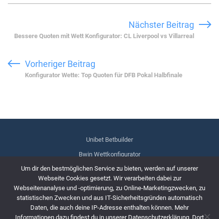
Nächster Beitrag
Bessere Quoten mit Wett Konfigurator: CL Liverpool vs Villarreal
Vorheriger Beitrag
Konfigurator Wette: Top Quoten für DFB Pokal Halbfinale
Unibet Betbuilder
Bwin Wettkonfigurator
Um dir den bestmöglichen Service zu bieten, werden auf unserer
bet365 Wetten-Konfigurator
Webseite Cookies gesetzt. Wir verarbeiten dabei zur
Impressum
Webseitenanalyse und -optimierung, zu Online-Marketingzwecken, zu
statistischen Zwecken und aus IT-Sicherheitsgründen automatisch
Datenschutzerklärung
Daten, die auch deine IP-Adresse enthalten können. Mehr
Informationen dazu findest du in unserer Datenschutzerklärung. Dort