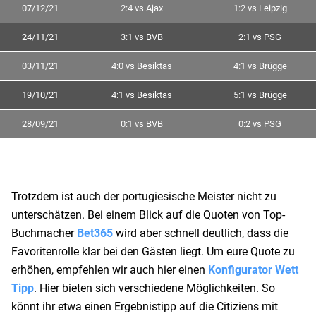
07/12/21
2:4 vs Ajax
1:2 vs Leipzig
24/11/21
3:1 vs BVB
2:1 vs PSG
03/11/21
4:0 vs Besiktas
4:1 vs Brügge
19/10/21
4:1 vs Besiktas
5:1 vs Brügge
28/09/21
0:1 vs BVB
0:2 vs PSG
Trotzdem ist auch der portugiesische Meister nicht zu
unterschätzen. Bei einem Blick auf die Quoten von Top-
Buchmacher
Bet365
wird aber schnell deutlich, dass die
Favoritenrolle klar bei den Gästen liegt. Um eure Quote zu
erhöhen, empfehlen wir auch hier einen
Konfigurator Wett
Tipp
. Hier bieten sich verschiedene Möglichkeiten. So
könnt ihr etwa einen Ergebnistipp auf die Citiziens mit