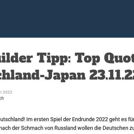
ilder Tipp: Top Quo
hland-Japan 23.11.2
r 2022
ch
tschland! Im ersten Spiel der Endrunde 2022 geht es für
 nach der Schmach von Russland wollen die Deutschen z