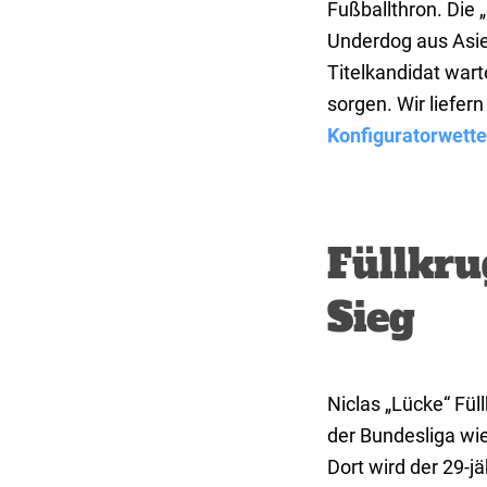
Fußballthron. Die 
Underdog aus Asien
Titelkandidat wart
sorgen. Wir liefer
Konfiguratorwette
Füllkru
Sieg
Niclas „Lücke“ Fül
der Bundesliga wi
Dort wird der 29-j