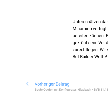
Unterschätzen dar
Minamino verfügt 
bereiten können. E
gekrönt sein. Vor d
zurechtlegen. Wir
Bet Builder Wette!
Vorheriger Beitrag
Beste Quoten mit Konfigurator: Gladbach - BVB 11.1