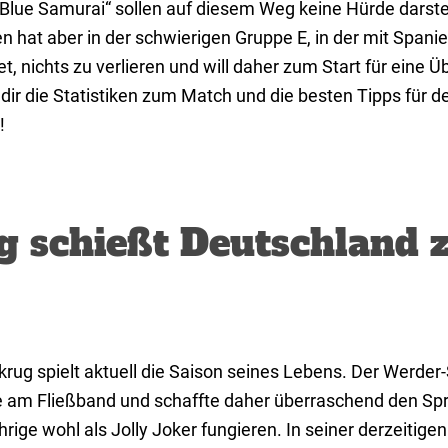
„Blue Samurai“ sollen auf diesem Weg keine Hürde darste
 hat aber in der schwierigen Gruppe E, in der mit Spanie
et, nichts zu verlieren und will daher zum Start für eine 
n dir die Statistiken zum Match und die besten Tipps für d
!
g schießt Deutschland
lkrug spielt aktuell die Saison seines Lebens. Der Werder-
e am Fließband und schaffte daher überraschend den Spr
ährige wohl als Jolly Joker fungieren. In seiner derzeitig