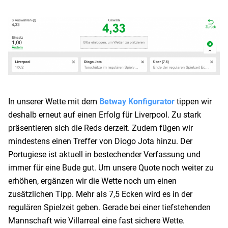
In unserer Wette mit dem
Betway Konfigurator
tippen wir
deshalb erneut auf einen Erfolg für Liverpool. Zu stark
präsentieren sich die Reds derzeit. Zudem fügen wir
mindestens einen Treffer von Diogo Jota hinzu. Der
Portugiese ist aktuell in bestechender Verfassung und
immer für eine Bude gut. Um unsere Quote noch weiter zu
erhöhen, ergänzen wir die Wette noch um einen
zusätzlichen Tipp. Mehr als 7,5 Ecken wird es in der
regulären Spielzeit geben. Gerade bei einer tiefstehenden
Mannschaft wie Villarreal eine fast sichere Wette.