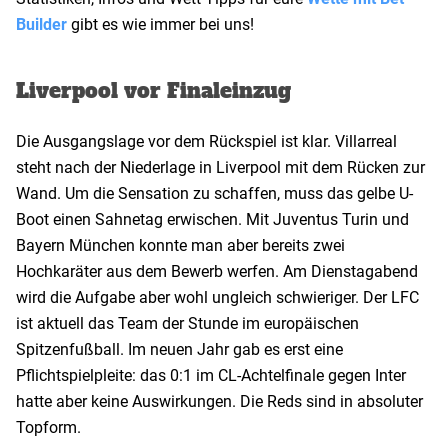
Builder
gibt es wie immer bei uns!
Liverpool vor Finaleinzug
Die Ausgangslage vor dem Rückspiel ist klar. Villarreal
steht nach der Niederlage in Liverpool mit dem Rücken zur
Wand. Um die Sensation zu schaffen, muss das gelbe U-
Boot einen Sahnetag erwischen. Mit Juventus Turin und
Bayern München konnte man aber bereits zwei
Hochkaräter aus dem Bewerb werfen. Am Dienstagabend
wird die Aufgabe aber wohl ungleich schwieriger. Der LFC
ist aktuell das Team der Stunde im europäischen
Spitzenfußball. Im neuen Jahr gab es erst eine
Pflichtspielpleite: das 0:1 im CL-Achtelfinale gegen Inter
hatte aber keine Auswirkungen. Die Reds sind in absoluter
Topform.